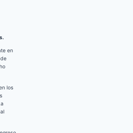
s.
nte en
 de
cho
en los
s
La
al
regreso