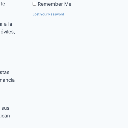
nte
Remember Me
Lost your Password
a a la
óviles,
stas
anancia
 sus
tican