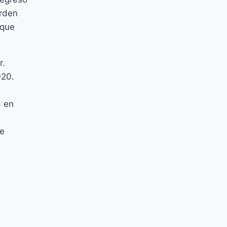
arden
 que
r.
020.
% en
de