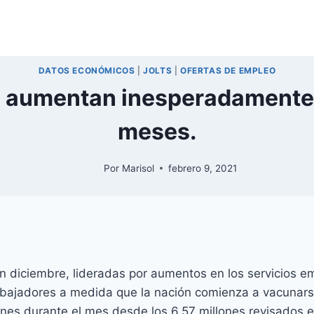
DATOS ECONÓMICOS
|
JOLTS
|
OFERTAS DE EMPLEO
o aumentan inesperadamente
meses.
Por
Marisol
febrero 9, 2021
iciembre, lideradas por aumentos en los servicios empr
bajadores a medida que la nación comienza a vacunarse
nes durante el mes desde los 6,57 millones revisados ​