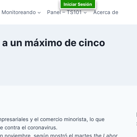
Iniciar Sesión
Monitoreando
Panel – TS101
Acerca de
 a un máximo de cinco
esariales y el comercio minorista, lo que
 contra el coronavirus.
​en noviembre, según mostró el martes
the Labor