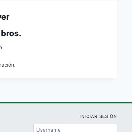
ver
bros.
a.
mación.
INICIAR SESIÓN