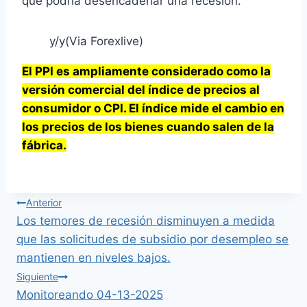
que podría desencadenar una recesión.
y/y(Via Forexlive)
El PPI es ampliamente considerado como la
versión comercial del índice de precios al
consumidor o CPI. El índice mide el cambio en
los precios de los bienes cuando salen de la
fábrica.
Anterior
Los temores de recesión disminuyen a medida
que las solicitudes de subsidio por desempleo se
mantienen en niveles bajos.
Siguiente
Monitoreando 04-13-2025