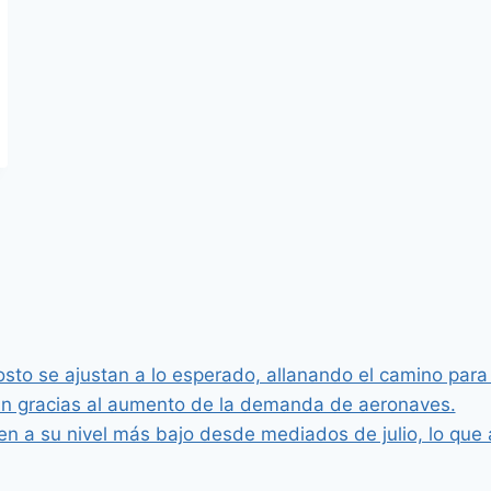
osto se ajustan a lo esperado, allanando el camino para
an gracias al aumento de la demanda de aeronaves.
n a su nivel más bajo desde mediados de julio, lo que 