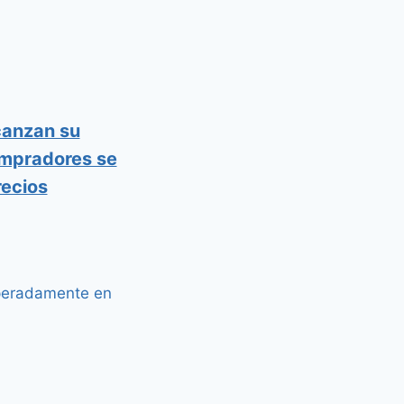
canzan su
ompradores se
recios