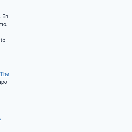
. En
umo.
ntó
The
mpo
s