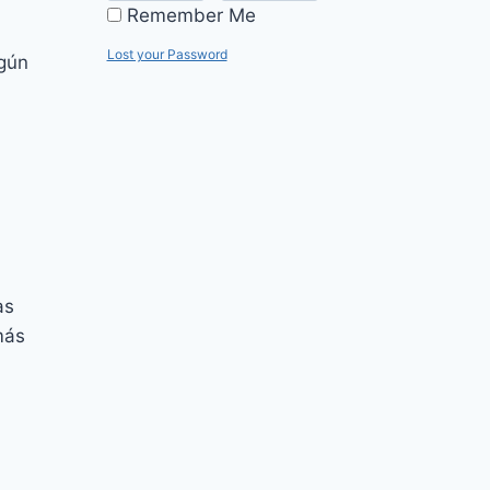
Remember Me
Lost your Password
egún
as
más