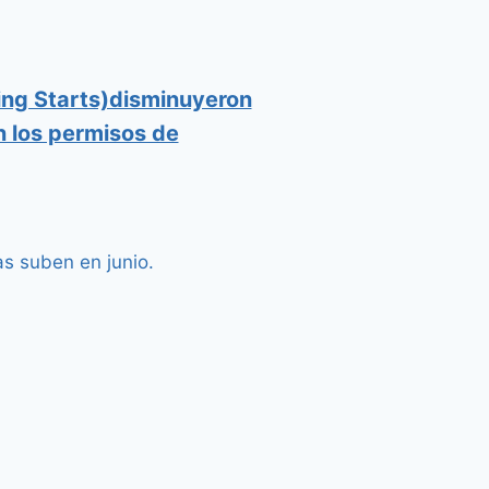
ing Starts)disminuyeron
 los permisos de