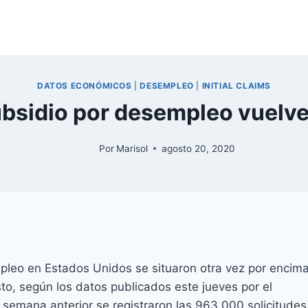
DATOS ECONÓMICOS
|
DESEMPLEO
|
INITIAL CLAIMS
ubsidio por desempleo vuelven
Por
Marisol
agosto 20, 2020
pleo en Estados Unidos se situaron otra vez por encim
sto, según los datos publicados este jueves por el
emana anterior se registraron las 963.000 solicitudes