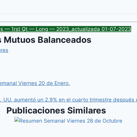
ias — 1rst Qt — Long — 2023_actualizada 01-07-2023
 Mutuos Balanceados
res
manal Viernes 20 de Enero.
E. UU. aumentó un 2.9% en el cuarto trimestre después d
Publicaciones Similares