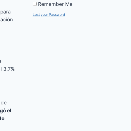
Remember Me
 para
Lost your Password
ración
e
el 3.7%
 de
gó el
lo